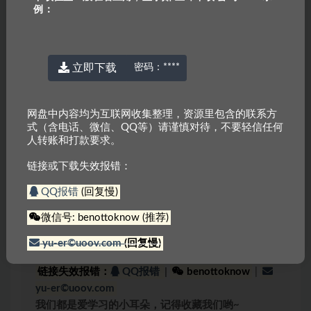
例：
有偿反馈：如遇到本站资源失效的情况，加
站长联系方式进行问题反馈可免费获取任意
一个自选资源
立即下载
密码：
****
问：
为什么有收费资源？
答
：本站大部分资源均为免费，收费原因有三：1.资
源是高价购来低价分享，2.防止专门卖资源的人投诉
网盘中内容均为互联网收集整理，资源里包含的联系方
资源，3.本站独家资源
式（含电话、微信、QQ等）请谨慎对待，不要轻信任何
问：
为什么有些解压包会有密码？
人转账和打款要求。
答
：为了避免大家在线直接解压！
密码一般是：
链接或下载失效报错：
www.yu-er.com
，
yu-er.com
或者
29901943
温馨提示1
：为了网盘内容持续有效，请勿在线解压
QQ报错
(回复慢)
文件，甚至可能会产生额外的费用。
微信号: benottoknow (推荐)
温馨提示2
：网盘中内容均为互联网收集整理，资源
里包含的联系方式（含电话、微信、QQ等）请谨慎
yu-er©uoov.com
(回复慢)
对待，不要轻信任何人转账和打款要求。
链接失效报错：
QQ报错
|
benottoknow
|
yu-er©uoov.com
我们都是爱学习的小耳朵，记得收藏我们哟~