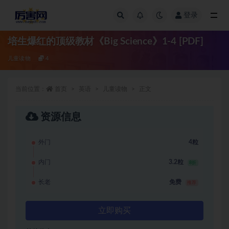
登录
全部
培生爆红的顶级教材《Big Science》1-4 [PDF]
儿童读物
4
当前位置：
首页
英语
儿童读物
正文
资源信息
外门
4粒
内门
3.2粒
8折
长老
免费
推荐
立即购买