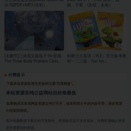
全7级PDF+MP3 (全彩）
频，字幕，QUIZ，全集）
[未删节]三体英文版电子书+音频
剑桥少儿英语（YLE）官方备考教
The Three-Body Problem Cixin
材一二三级：Fun for
Liu（epub/pdf/mobi+音频）
Starters/Movers/Flyers 第4版全
套资源（音频+学生/老师）
付费提示
下载本站资源前请先安装和注册“百度网盘”。
本站资源非纯公益网站但价格最低
如果购买后发现网盘资源文件打不开，或者和简介中的内容不符，请在资源
介绍底部报错。
因为电脑数据下载后的可复制性，资源购买后不支持退款，付费前请确认资源
是您需要找的资源。