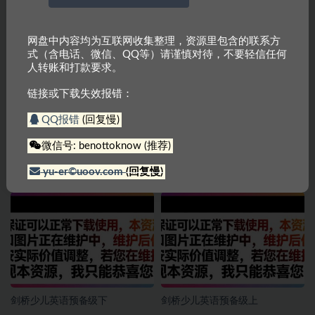
剑桥英语憨爸巫老师剑桥英语KET单词课
网盘中内容均为互联网收集整理，资源里包含的联系方
相关文章
式（含电话、微信、QQ等）请谨慎对待，不要轻信任何
人转账和打款要求。
链接或下载失效报错：
QQ报错
(回复慢)
微信号: benottoknow (推荐)
剑桥少儿英语1～3级
剑桥英语憨爸巫老师剑桥英语KET
yu-er©uoov.com
(回复慢)
单词课
剑桥少儿英语预备级下
剑桥少儿英语预备级上