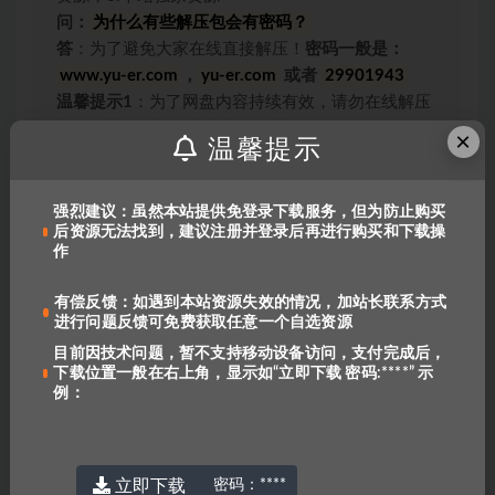
问：
为什么有些解压包会有密码？
答
：为了避免大家在线直接解压！
密码一般是：
www.yu-er.com
，
yu-er.com
或者
29901943
温馨提示1
：为了网盘内容持续有效，请勿在线解压
文件，甚至可能会产生额外的费用。
×
温馨提示
温馨提示2
：网盘中内容均为互联网收集整理，资源
里包含的联系方式（含电话、微信、QQ等）请谨慎
对待，不要轻信任何人转账和打款要求。
强烈建议：虽然本站提供免登录下载服务，但为防止购买
后资源无法找到，建议注册并登录后再进行购买和下载操
链接失效报错：
QQ报错
|
benottoknow
|
作
yu-er©uoov.com
我们都是爱学习的小耳朵，记得收藏我们哟~
有偿反馈：如遇到本站资源失效的情况，加站长联系方式
进行问题反馈可免费获取任意一个自选资源
目前因技术问题，暂不支持移动设备访问，支付完成后，
下载位置一般在右上角，显示如“立即下载 密码:****” 示
例：
上一篇
剑桥少儿英语预备级下
立即下载
密码：
****
下一篇