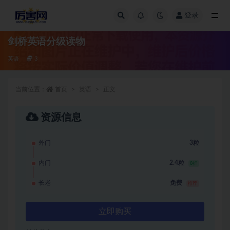
登录
全部
剑桥英语分级读物
英语
3
当前位置：
首页
英语
正文
资源信息
外门
3粒
内门
2.4粒
8折
长老
免费
推荐
立即购买