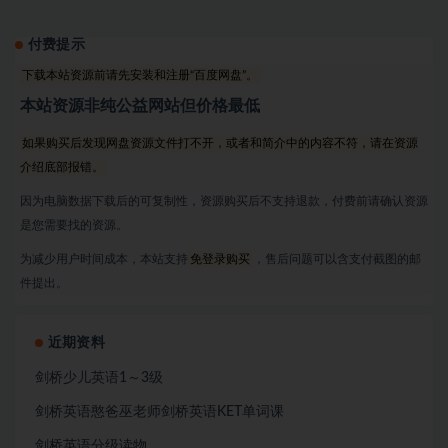
付费提示
下载本站资源前请先安装和注册“百度网盘”。
本站资源非纯公益网站但价格最低
如果购买后发现网盘资源文件打不开，或者和简介中的内容不符，请在资源
介绍底部报错。
因为电脑数据下载后的可复制性，资源购买后不支持退款，付费前请确认资源
是您需要找的资源。
为减少用户时间成本，本站支持
免登录购买
，售后问题可以含支付截图的邮
件提出。
近期资料
剑桥少儿英语1～3级
剑桥英语憨爸巫老师剑桥英语KET单词课
剑桥英语分级读物