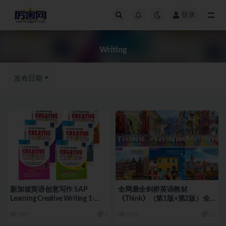
登录
全部
Writing
发布日期
新加坡英语创意写作 SAP
全网最全剑桥英语教材
Learning Creative Writing 1-
《Think》（第1版+第2版）全
6（PDF）
套资料(视频+PDF+音频+练习册
390
5
4.8K
22
+答案+点读包+教师资源)