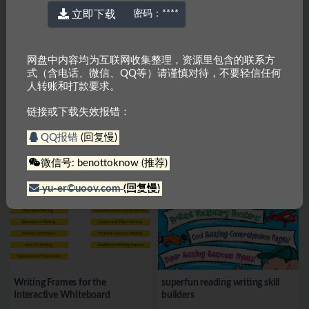
立即下载
密码：
****
网盘中内容均为互联网收集整理，资源里包含的联系方
式（含电话、微信、QQ等）请谨慎对待，不要轻信任何
人转账和打款要求。
链接或下载失效报错：
Evan-Moor Building Spelling
Why Aren’t You Writing?:
Skills Grades 1-6建立拼写技能
Research, Real Talk, Strategies
QQ报错
(回复慢)
841
免费
694
免费
微信号: benottoknow (推荐)
yu-er©uoov.com
(回复慢)
Writing Frames for the
superfun reading writing skill
Interactive Whiteboard
builders