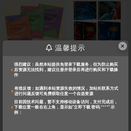
×
温馨提示
写作圣经-中高级全套写作秘
国家地理Grammar in Context 第
籍：Successful writing(PDF+音
7版(basic,1,2,3)[学生用书PDF
频)
+音频+ 教师+资料]
208
6
1.2K
28
强烈建议：虽然本站提供免登录下载服务，但为防止购买
后资源无法找到，建议注册并登录后再进行购买和下载操
作
有偿反馈：如遇到本站资源失效的情况，加站长联系方式
进行问题反馈可免费获取任意一个自选资源
目前因技术问题，暂不支持移动设备访问，支付完成后，
下载位置一般在右上角，显示如“立即下载 密码:****” 示
例：
Write Source 英文写作教材G1-
How to Teach Writing Across
G12级别全套PDF+音频
the Curriculum Ages 6-8
981
15
614
免费