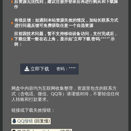
后资源无法找到，建议注册并登录后再进行购买和下载操
作
有偿反馈：如遇到本站资源失效的情况，加站长联系方式
进行问题反馈可免费获取任意一个自选资源
目前因技术问题，暂不支持移动设备访问，支付完成后，
下载位置一般在右上角，显示如“立即下载 密码:****” 示
例：
日语能力考试大全（1~4级）
Standardized Test Tutor:
[PDF]
Reading/math G3-G6 学乐
761
免费
630
免费
立即下载
密码：
****
网盘中内容均为互联网收集整理，资源里包含的联系方
式（含电话、微信、QQ等）请谨慎对待，不要轻信任何
人转账和打款要求。
链接或下载失效报错：
学乐阅读能力评估 Reading
scholastic Follow the Directions
Placement Tests G1-G6
QQ报错
(回复慢)
773
免费
547
免费