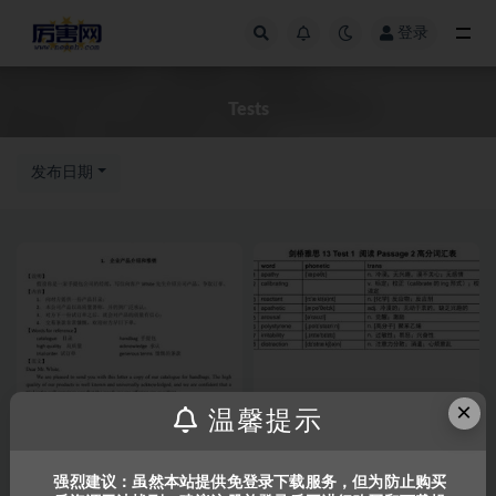
登录
全部
Tests
发布日期
×
温馨提示
英语A+B级预测作文各40篇80
雅思剑桥剑13阅读词汇表
篇全[PDF]
P1~P3
483
1
870
1
强烈建议：虽然本站提供免登录下载服务，但为防止购买