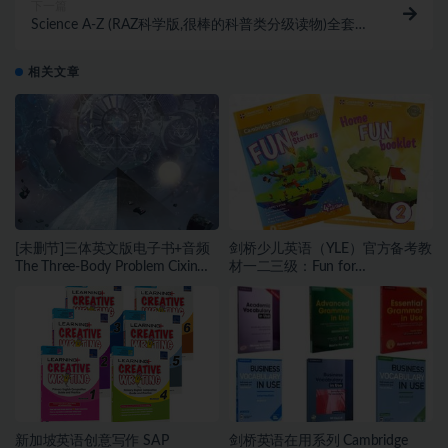
下一篇
Science A-Z (RAZ科学版,很棒的科普类分级读物)全套资
料[音频+视频+PDF+部分教案+练习册]
相关文章
[未删节]三体英文版电子书+音频
剑桥少儿英语（YLE）官方备考教
The Three-Body Problem Cixin
材一二三级：Fun for
Liu（epub/pdf/mobi+音频）
Starters/Movers/Flyers 第4版全
套资源（音频+学生/老师）
新加坡英语创意写作 SAP
剑桥英语在用系列 Cambridge