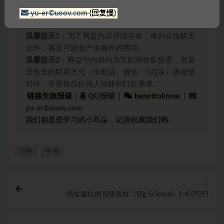
问：
为什么有些解压包会有密码？
答
：为了避免大家在线直接解压！
密码一般是：
yu-er©uoov.com
(回复慢)
www.yu-er.com
，
yu-er.com
或者
29901943
温馨提示1
：为了网盘内容持续有效，请勿在线解压
文件，甚至可能会产生额外的费用。
温馨提示2
：网盘中内容均为互联网收集整理，资源
里包含的联系方式（含电话、微信、QQ等）请谨慎
对待，不要轻信任何人转账和打款要求。
链接失效报错：
QQ报错
|
benottoknow
|
yu-er©uoov.com
我们都是爱学习的小耳朵，记得收藏我们哟~
万唯
中考
上一篇
培生爆红的顶级教材《Big Science》1-4 [PDF]