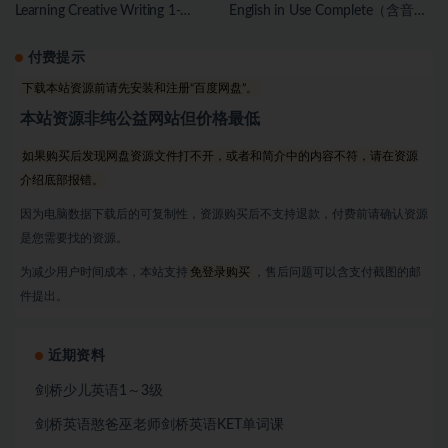
Learning Creative Writing 1-
English in Use Complete（含音
6（PDF）
频）
付费提示
下载本站资源前请先安装和注册“百度网盘”。
本站资源非纯公益网站但价格最低
如果购买后发现网盘资源文件打不开，或者和简介中的内容不符，请在资源
介绍底部报错。
因为电脑数据下载后的可复制性，资源购买后不支持退款，付费前请确认资源
是您需要找的资源。
为减少用户时间成本，本站支持
免登录购买
，售后问题可以含支付截图的邮
件提出。
近期资料
剑桥少儿英语1～3级
剑桥英语憨爸巫老师剑桥英语KET单词课