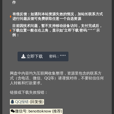
作
有偿反馈：如遇到本站资源失效的情况，加站长联系方式
进行问题反馈可免费获取任意一个自选资源
目前因技术问题，暂不支持移动设备访问，支付完成后，
下载位置一般在右上角，显示如“立即下载 密码:****” 示
目前因技术问题，暂不支持移动设备访问，
例：
支付完成后，下载位置一般在右上角，显示
如“立即下载 密码:****”
强烈建议：虽然本站提供免登录下载服务，
但为防止购买后资源无法找到，建议注册并
立即下载
密码：
****
登录后再进行购买和下载操作
有偿反馈：如遇到本站资源失效的情况，加
站长联系方式进行问题反馈可免费获取任意
网盘中内容均为互联网收集整理，资源里包含的联系方
一个自选资源
式（含电话、微信、QQ等）请谨慎对待，不要轻信任何
人转账和打款要求。
问：
为什么有收费资源？
链接或下载失效报错：
答
：本站大部分资源均为免费，收费原因有三：1.资
源是高价购来低价分享，2.防止专门卖资源的人投诉
QQ报错
(回复慢)
资源，3.本站独家资源
微信号: benottoknow (推荐)