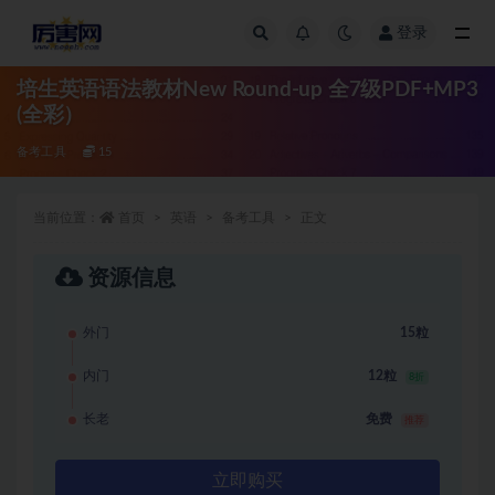
登录
全部
培生英语语法教材New Round-up 全7级PDF+MP3
(全彩）
备考工具
15
当前位置：
首页
英语
备考工具
正文
资源信息
外门
15粒
内门
12粒
8折
长老
免费
推荐
立即购买