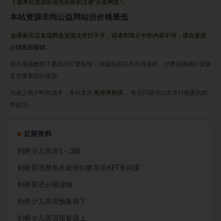
下载本站资源前请先安装和注册“百度网盘”。
本站资源非纯公益网站但价格最低
如果购买后发现网盘资源文件打不开，或者和简介中的内容不符，请在资源
介绍底部报错。
因为电脑数据下载后的可复制性，资源购买后不支持退款，付费前请确认资源
是您需要找的资源。
为减少用户时间成本，本站支持
免登录购买
，售后问题可以含支付截图的邮
件提出。
近期资料
剑桥少儿英语1～3级
剑桥英语憨爸巫老师剑桥英语KET单词课
剑桥英语分级读物
剑桥少儿英语预备级下
剑桥少儿英语预备级上