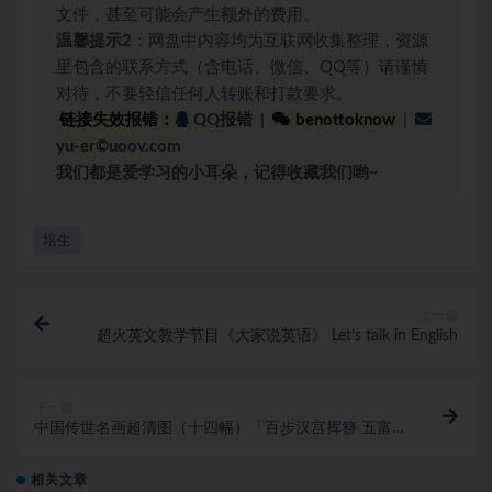
文件，甚至可能会产生额外的费用。
温馨提示2
：网盘中内容均为互联网收集整理，资源
里包含的联系方式（含电话、微信、QQ等）请谨慎
对待，不要轻信任何人转账和打款要求。
链接失效报错：
QQ报错
|
benottoknow
|
yu-er©uoov.com
我们都是爱学习的小耳朵，记得收藏我们哟~
培生
上一篇
超火英文教学节目《大家说英语》 Let’s talk in English
下一篇
中国传世名画超清图（十四幅）「百步汉宫挥簪 五富捣
清洛韩」
相关文章