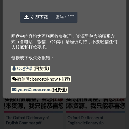
立即下载
密码：
****
网盘中内容均为互联网收集整理，资源里包含的联系方
式（含电话、微信、QQ等）请谨慎对待，不要轻信任何
人转账和打款要求。
036.剑桥KET单词课【憨爸
牛津树1-3阶视频.zip
Ket】【完结】
链接或下载失效报错：
22
3
23
3
QQ报错
(回复慢)
微信号: benottoknow (推荐)
yu-er©uoov.com
(回复慢)
The Oxford Dictionary of
Oxford Dictionary of
English Grammar.pdf
English.dictionary.zip