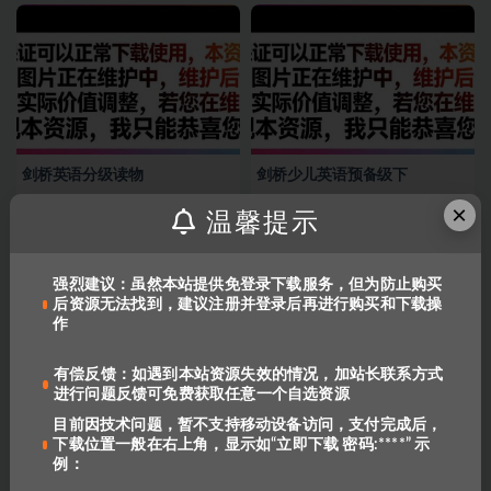
剑桥英语分级读物
剑桥少儿英语预备级下
×
温馨提示
20
3
17
3
强烈建议：虽然本站提供免登录下载服务，但为防止购买
后资源无法找到，建议注册并登录后再进行购买和下载操
作
有偿反馈：如遇到本站资源失效的情况，加站长联系方式
进行问题反馈可免费获取任意一个自选资源
目前因技术问题，暂不支持移动设备访问，支付完成后，
剑桥少儿英语预备级上
剑桥EIM（第二版）学生书高清
下载位置一般在右上角，显示如“立即下载 密码:****” 示
版
例：
18
3
21
3