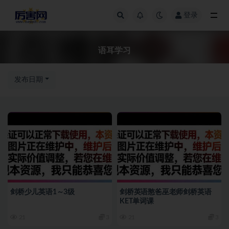
登录
全部
语耳学习
发布日期
剑桥少儿英语1～3级
剑桥英语憨爸巫老师剑桥英语
KET单词课
21
3
21
3