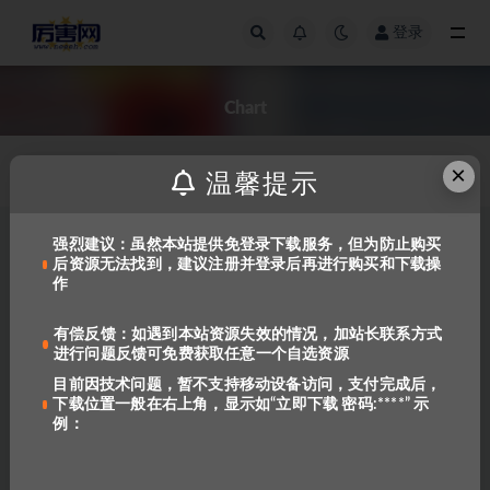
登录
全部
Chart
×
评论数量
温馨提示
强烈建议：虽然本站提供免登录下载服务，但为防止购买
后资源无法找到，建议注册并登录后再进行购买和下载操
作
有偿反馈：如遇到本站资源失效的情况，加站长联系方式
进行问题反馈可免费获取任意一个自选资源
目前因技术问题，暂不支持移动设备访问，支付完成后，
下载位置一般在右上角，显示如“立即下载 密码:****” 示
Follow the Directions Pocket
例：
Chart Activities
588
免费