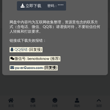
立即下载
密码：
****
© 2022 厉害网
京ICP备2023000337号-3
网盘中内容均为互联网收集整理，资源里包含的联系方
式（含电话、微信、QQ等）请谨慎对待，不要轻信任何
人转账和打款要求。
链接或下载失效报错：
QQ报错
(回复慢)
微信号: benottoknow (推荐)
yu-er©uoov.com
(回复慢)
首页
分类
问答
我的
顶部