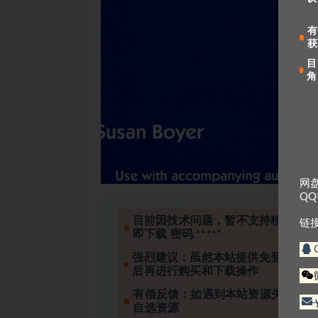
有
获
目
角
网
Q
目前因技术问题，暂不支持移动设备
链
即下载 密码:****”
强烈建议：虽然本站提供免登录下载
后再进行购买和下载操作
有偿反馈：如遇到本站资源失效的情
自选资源