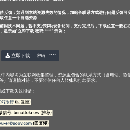
偿反馈：如遇到本站资源失效的情况，加站长联系方式进行问题反馈可
取任意一个自选资源
前因技术问题，暂不支持移动设备访问，支付完成后，下载位置一般在
，显示如“立即下载 密码:****” 示例：
立即下载
密码：
****
盘中内容均为互联网收集整理，资源里包含的联系方式（含电话、微
Q等）请谨慎对待，不要轻信任何人转账和打款要求。
访问，支付完成后，下载位置一般在右上角，显示如“立
接或下载失效报错：
QQ报错
(回复慢)
服务，但为防止购买后资源无法找到，建议注册并登录
微信号: benottoknow (推荐)
况，加站长联系方式进行问题反馈可免费获取任意一个
yu-er©uoov.com
(回复慢)