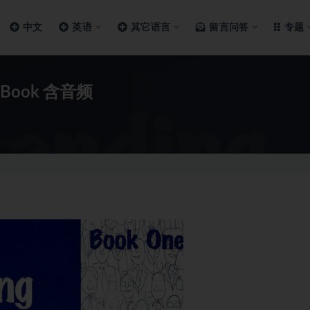
中文
英语
其它语言
留言问答
专题
sh Book 含音频