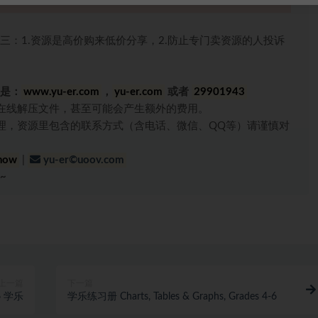
三：1.资源是高价购来低价分享，2.防止专门卖资源的人投诉
是：
www.yu-er.com
，
yu-er.com
或者
29901943
在线解压文件，甚至可能会产生额外的费用。
理，资源里包含的联系方式（含电话、微信、QQ等）请谨慎对
now
|
yu-er©uoov.com
~
上一篇
下一篇
G6 学乐
学乐练习册 Charts, Tables & Graphs, Grades 4-6