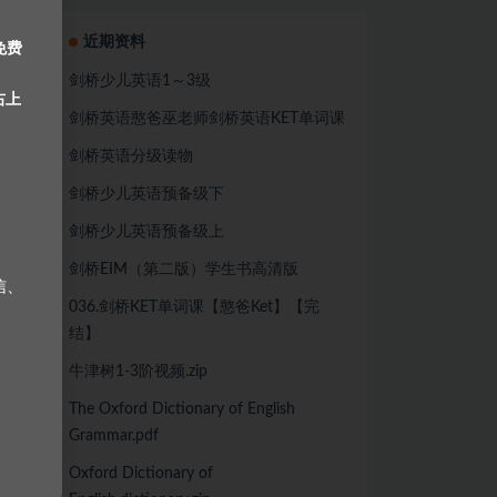
近期资料
免费
剑桥少儿英语1～3级
右上
剑桥英语憨爸巫老师剑桥英语KET单词课
剑桥英语分级读物
剑桥少儿英语预备级下
剑桥少儿英语预备级上
剑桥EIM（第二版）学生书高清版
信、
036.剑桥KET单词课【憨爸Ket】【完
结】
牛津树1-3阶视频.zip
The Oxford Dictionary of English
Grammar.pdf
Oxford Dictionary of