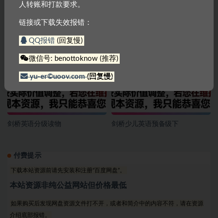
人转账和打款要求。
链接或下载失效报错：
剑桥少儿英语1～3级
剑桥英语憨爸巫老师剑桥英语KET
单词课
QQ报错
(回复慢)
微信号: benottoknow (推荐)
yu-er©uoov.com
(回复慢)
剑桥英语分级读物
剑桥少儿英语预备级下
付费提示
下载本站资源前请先安装和注册“百度网盘”。
本站资源非纯公益网站但价格最低
如果购买后发现网盘资源文件打不开，或者和简介中的内容不符，请在资源
介绍底部报错。