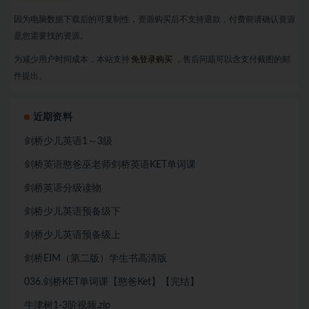
因为电脑数据下载后的可复制性，资源购买后不支持退款，付费前请确认资源
是您需要找的资源。
为减少用户时间成本，本站支持
免登录购买
，售后问题可以含支付截图的邮
件提出。
近期资料
剑桥少儿英语1～3级
剑桥英语憨爸巫老师剑桥英语KET单词课
剑桥英语分级读物
剑桥少儿英语预备级下
剑桥少儿英语预备级上
剑桥EIM（第二版）学生书高清版
036.剑桥KET单词课【憨爸Ket】【完结】
牛津树1-3阶视频.zip