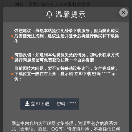
对待，不要轻信任何人转账和打款要求。
×
链接失效报错：
QQ报错
|
benottoknow
|
温馨提示
yu-er©uoov.com
我们都是爱学习的小耳朵，记得收藏我们哟~
强烈建议：虽然本站提供免登录下载服务，但为防止购买
后资源无法找到，建议注册并登录后再进行购买和下载操
作
上一篇
有偿反馈：如遇到本站资源失效的情况，加站长联系方式
scholastic Follow the Directions
进行问题反馈可免费获取任意一个自选资源
目前因技术问题，暂不支持移动设备访问，支付完成后，
下载位置一般在右上角，显示如“立即下载 密码:****” 示
下一篇
例：
The Grammar Gameshow
相关文章
立即下载
密码：
****
网盘中内容均为互联网收集整理，资源里包含的联系方
式（含电话、微信、QQ等）请谨慎对待，不要轻信任何