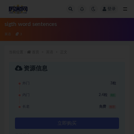
登录
全部
sigth word sentences
英语
3
当前位置：
首页
英语
正文
资源信息
外门
3粒
内门
2.4粒
8折
长老
免费
推荐
立即购买