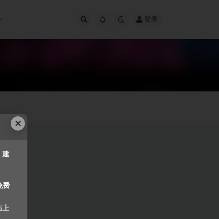
登录
×
，建
免费
右上