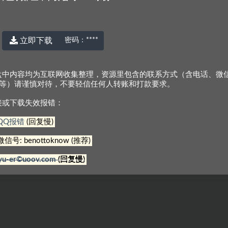
立即下载
密码：
****
盘中内容均为互联网收集整理，资源里包含的联系方式（含电话、微
Q等）请谨慎对待，不要轻信任何人转账和打款要求。
接或下载失效报错：
© 2022 厉害网
京ICP备2023000337号-3
QQ报错
(回复慢)
微信号: benottoknow (推荐)
yu-er©uoov.com
(回复慢)