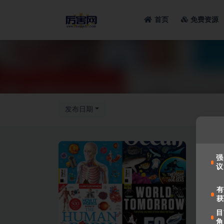
首页
免费资源
全部
发布日期
强
议
有
获
目
角