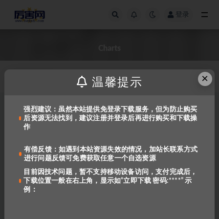
登录
全部
Charts
×
发布日期
温馨提示
强烈建议：虽然本站提供免登录下载服务，但为防止购买
后资源无法找到，建议注册并登录后再进行购买和下载操
作
有偿反馈：如遇到本站资源失效的情况，加站长联系方式
进行问题反馈可免费获取任意一个自选资源
目前因技术问题，暂不支持移动设备访问，支付完成后，
下载位置一般在右上角，显示如“立即下载 密码:****” 示
学乐练习册 Charts, Tables &
例：
Graphs, Grades 4-6
572
免费