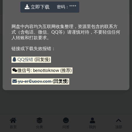
立即下载
密码：
****
© 2022 厉害网
京ICP备2023000337号-3
网盘中内容均为互联网收集整理，资源里包含的联系方
式（含电话、微信、QQ等）请谨慎对待，不要轻信任何
人转账和打款要求。
链接或下载失效报错：
QQ报错
(回复慢)
微信号: benottoknow (推荐)
yu-er©uoov.com
(回复慢)
首页
分类
问答
我的
顶部