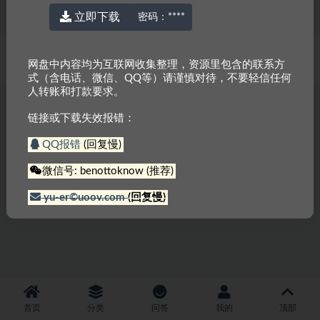
立即下载
密码：
****
© 2022 厉害网
京ICP备2023000337号-3
网盘中内容均为互联网收集整理，资源里包含的联系方
式（含电话、微信、QQ等）请谨慎对待，不要轻信任何
人转账和打款要求。
链接或下载失效报错：
QQ报错
(回复慢)
微信号: benottoknow (推荐)
yu-er©uoov.com
(回复慢)
首页
分类
问答
我的
顶部