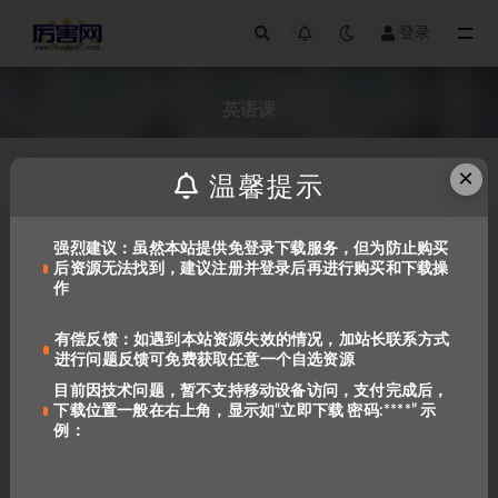
登录
全部
英语课
×
发布日期
温馨提示
强烈建议：虽然本站提供免登录下载服务，但为防止购买
后资源无法找到，建议注册并登录后再进行购买和下载操
作
有偿反馈：如遇到本站资源失效的情况，加站长联系方式
进行问题反馈可免费获取任意一个自选资源
目前因技术问题，暂不支持移动设备访问，支付完成后，
下载位置一般在右上角，显示如“立即下载 密码:****” 示
美国小学自然科学课程 by
例：
WorldCom Edu
903
免费