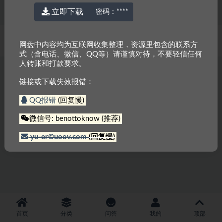
立即下载
密码：
****
© 2022 厉害网
京ICP备2023000337号-3
网盘中内容均为互联网收集整理，资源里包含的联系方
式（含电话、微信、QQ等）请谨慎对待，不要轻信任何
人转账和打款要求。
链接或下载失效报错：
QQ报错
(回复慢)
微信号: benottoknow (推荐)
yu-er©uoov.com
(回复慢)
首页
分类
问答
我的
顶部