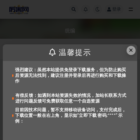
登录
全部
统编
×
发布日期
温馨提示
强烈建议：虽然本站提供免登录下载服务，但为防止购买
后资源无法找到，建议注册并登录后再进行购买和下载操
作
有偿反馈：如遇到本站资源失效的情况，加站长联系方式
进行问题反馈可免费获取任意一个自选资源
目前因技术问题，暂不支持移动设备访问，支付完成后，
下载位置一般在右上角，显示如“立即下载 密码:****” 示
七彩课堂1~6年级上册语文部编
例：
版学生用书[河北版][PDF+解读]
下载
1.0K
1