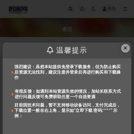
登录
全部
童话
×
发布日期
温馨提示
强烈建议：虽然本站提供免登录下载服务，但为防止购买
后资源无法找到，建议注册并登录后再进行购买和下载操
作
有偿反馈：如遇到本站资源失效的情况，加站长联系方式
进行问题反馈可免费获取任意一个自选资源
目前因技术问题，暂不支持移动设备访问，支付完成后，
下载位置一般在右上角，显示如“立即下载 密码:****” 示
《萤火虫世界经典童话》双语绘
例：
本系列25本(PDF+音频)
532
免费