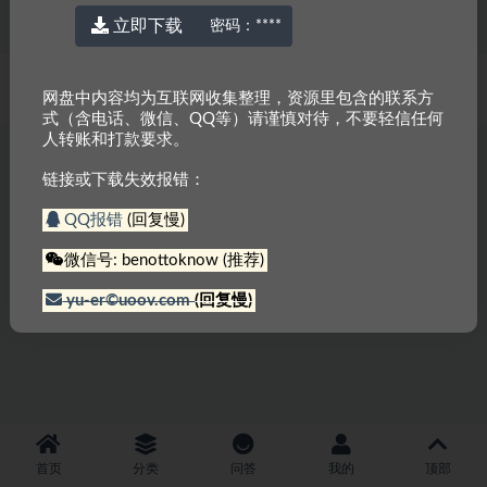
立即下载
密码：
****
© 2022 厉害网
京ICP备2023000337号-3
网盘中内容均为互联网收集整理，资源里包含的联系方
式（含电话、微信、QQ等）请谨慎对待，不要轻信任何
人转账和打款要求。
链接或下载失效报错：
QQ报错
(回复慢)
微信号: benottoknow (推荐)
yu-er©uoov.com
(回复慢)
首页
分类
问答
我的
顶部