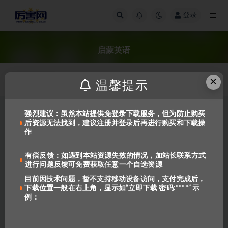
登录
全部
启蒙英语
×
发布日期
温馨提示
强烈建议：虽然本站提供免登录下载服务，但为防止购买
后资源无法找到，建议注册并登录后再进行购买和下载操
作
有偿反馈：如遇到本站资源失效的情况，加站长联系方式
进行问题反馈可免费获取任意一个自选资源
目前因技术问题，暂不支持移动设备访问，支付完成后，
下载位置一般在右上角，显示如“立即下载 密码:****” 示
《语感启蒙·经典英文儿歌图画
例：
书 第一辑》[视频+演唱+伴奏]
746
免费