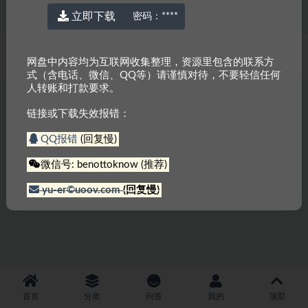
立即下载
密码：
****
© 2022 厉害网
京ICP备2023000337号-3
网盘中内容均为互联网收集整理，资源里包含的联系方
式（含电话、微信、QQ等）请谨慎对待，不要轻信任何
人转账和打款要求。
链接或下载失效报错：
QQ报错
(回复慢)
微信号: benottoknow (推荐)
yu-er©uoov.com
(回复慢)
首页
分类
问答
我的
顶部