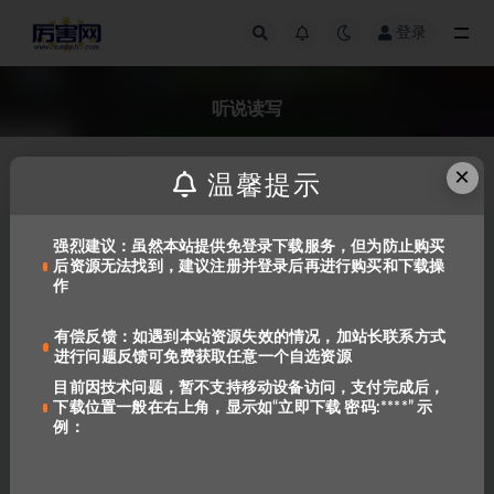
登录
全部
听说读写
×
发布日期
温馨提示
强烈建议：虽然本站提供免登录下载服务，但为防止购买
后资源无法找到，建议注册并登录后再进行购买和下载操
作
有偿反馈：如遇到本站资源失效的情况，加站长联系方式
进行问题反馈可免费获取任意一个自选资源
目前因技术问题，暂不支持移动设备访问，支付完成后，
下载位置一般在右上角，显示如“立即下载 密码:****” 示
最全的两种版本《国家地理
例：
Keynote 》1-6全套高清版 培养
听说读写四项综合技能（PDF学
807
25
生+教师版含答案/音视频/白
板）