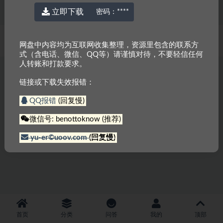
立即下载
密码：
****
© 2022 厉害网
京ICP备2023000337号-3
网盘中内容均为互联网收集整理，资源里包含的联系方
式（含电话、微信、QQ等）请谨慎对待，不要轻信任何
人转账和打款要求。
链接或下载失效报错：
QQ报错
(回复慢)
微信号: benottoknow (推荐)
yu-er©uoov.com
(回复慢)
首页
分类
问答
我的
顶部