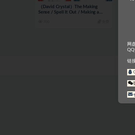
（David Crystal）The Making
Sense / Spell It Out / Making a
Point / The Story of English in 100
700
免费
Words
网
Q
链