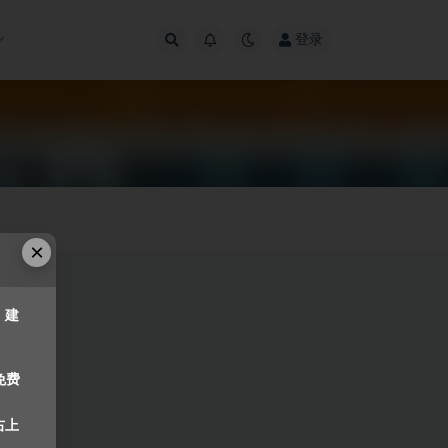
登录
×
，建
免费
右上