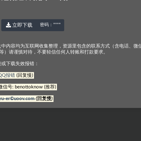
立即下载
密码：
****
盘中内容均为互联网收集整理，资源里包含的联系方式（含电话、微
Q等）请谨慎对待，不要轻信任何人转账和打款要求。
接或下载失效报错：
© 2022 厉害网
京ICP备2023000337号-3
QQ报错
(回复慢)
微信号: benottoknow (推荐)
yu-er©uoov.com
(回复慢)