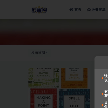
首页
免费资源
全部
发布日期
强
议
有
获
目
角