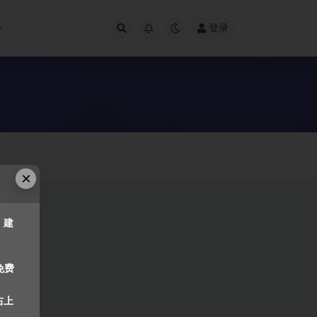
登录
×
，建
免费
右上