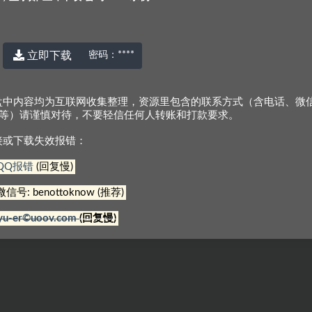
立即下载
密码：
****
盘中内容均为互联网收集整理，资源里包含的联系方式（含电话、微
Q等）请谨慎对待，不要轻信任何人转账和打款要求。
接或下载失效报错：
© 2022 厉害网
京ICP备2023000337号-3
QQ报错
(回复慢)
微信号: benottoknow (推荐)
yu-er©uoov.com
(回复慢)