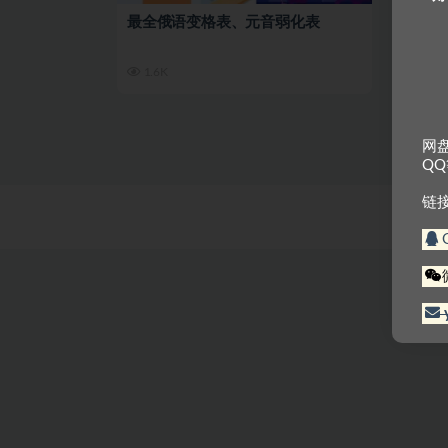
最全俄语变格表、元音弱化表
1.6K
网
Q
链