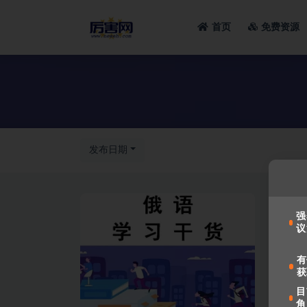
首页
免费资源
全部
发布日期
强
议
有
获
目
角